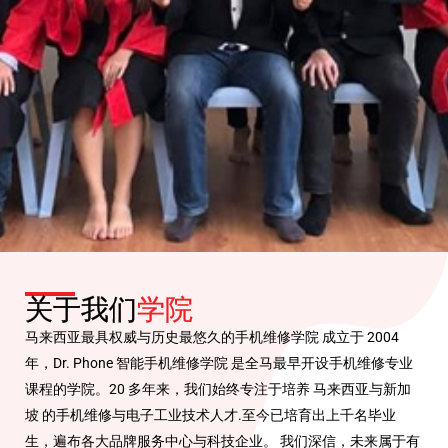
关于我们
学院
4个月，让小白变手
马来西亚最具权威与历史最悠久的手机维修学院 成立于 2004
机主板高手！
年，Dr. Phone 智能手机维修学院 是全马最早开设手机维修专业
课程的学院。20 多年来，我们始终专注于培养 马来西亚与新加
坡 的手机维修与电子工业技术人才.至今已培育出上千名毕业
政府认证 SKM 文凭
生，遍布各大品牌服务中心与科技企业。 我们深信，未来属于有