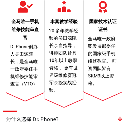
全马唯一手机
丰富教学经验
国家技术认证
维修技能审查
证书
20 多年教学经
官
验的吴田源院
全马唯一政府
长亲自指导，
职发展部委任
Dr.Phone创办
讲师团队皆具
的国家级手机
人吴田源院
10年以上教學
维修教官。 师
长，是全马唯
资格， 更有世
资团队皆有
一政府委任手
界级维修赛冠
SKM3以上资
机维修技能审
军亲授实战经
格。
查官（VTO）
验。
为什么选择 Dr. Phone？